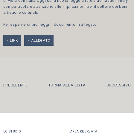
di vista con Italia Oggi sulla nuova legge a tutela del Made in Italy,
con particolare attenzione alle implicazioni per il settore dei beni
artistici e culturali.
Per saperne di più, leggi il documento in allegato.
LINK
ALLEGATO
PRECEDENTE
TORNA ALLA LISTA
SUCCESSIVO
LO STUDIO
AREA RISERVATA