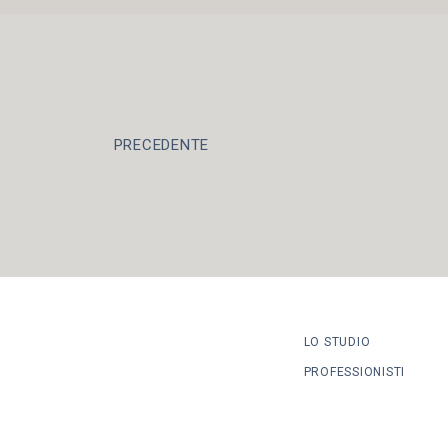
PRECEDENTE
LO STUDIO
PROFESSIONISTI
AREE DI ATTIVITÁ
LAVORA CON NOI