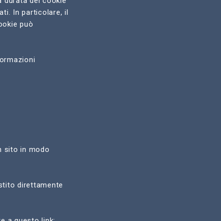
a durata dei cookie
. In particolare, il
cookie può
formazioni
un sito in modo
estito direttamente
e a questo link: