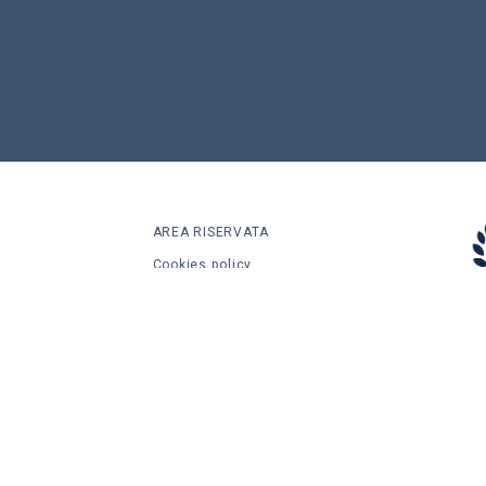
AREA RISERVATA
Cookies policy
Informativa privacy
CONDIVIDI
des
LINKEDIN
po