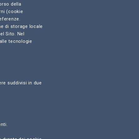
orso della
rni (cookie
referenze.
e di storage locale
el Sito. Nel
alle tecnologie
ere suddivisi in due
nti.