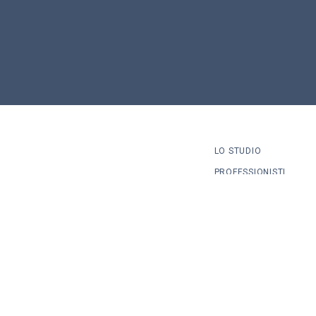
LO STUDIO
PROFESSIONISTI
AREE DI ATTIVITÁ
LAVORA CON NOI
NEWS
CONTATTI