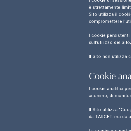
I cookie di sessione
è strettamente limit
Sito utilizza il coo
compromettere l’uti
I cookie persistent
sull’utilizzo del Sit
Il Sito non utilizza 
Cookie anal
I cookie analitici pe
anonimo, di monitora
Il Sito utilizza “Go
da TARGET, ma da un
La preghiamo pertant