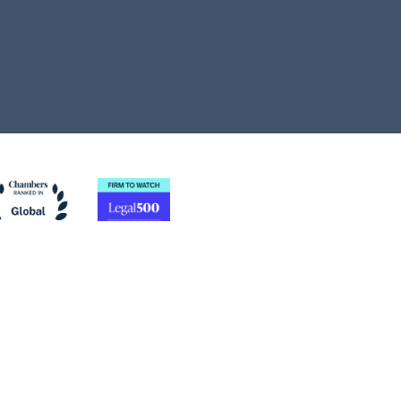
ign
wered