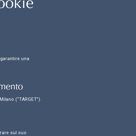
Cookie
a garantire una
tamento
 Milano (“TARGET”).
zare sul suo