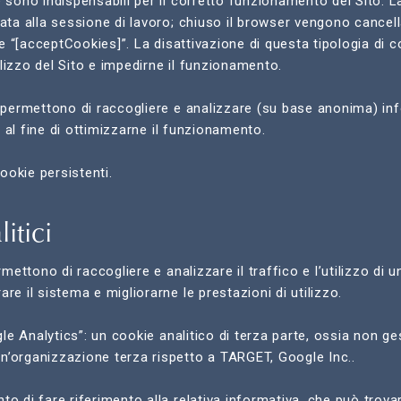
 sono indispensabili per il corretto funzionamento del Sito. L
ata alla sessione di lavoro; chiuso il browser vengono cancellati
kie “[acceptCookies]”. La disattivazione di questa tipologia di 
lizzo del Sito e impedirne il funzionamento.
i permettono di raccogliere e analizzare (su base anonima) in
o, al fine di ottimizzarne il funzionamento.
cookie persistenti.
itici
rmettono di raccogliere e analizzare il traffico e l’utilizzo di 
re il sistema e migliorarne le prestazioni di utilizzo.
ogle Analytics”: un cookie analitico di terza parte, ossia non g
’organizzazione terza rispetto a TARGET, Google Inc..
o di fare riferimento alla relativa informativa, che può trovar