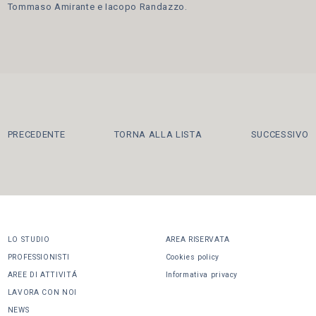
Tommaso Amirante e Iacopo Randazzo.
PRECEDENTE
TORNA ALLA LISTA
SUCCESSIVO
LO STUDIO
AREA RISERVATA
PROFESSIONISTI
Cookies policy
AREE DI ATTIVITÁ
Informativa privacy
LAVORA CON NOI
CONDIVIDI
NEWS