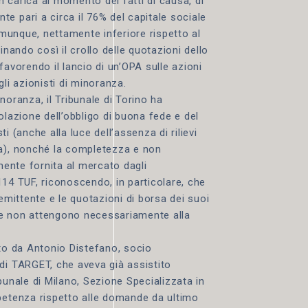
in carica al momento dei fatti di causa, di
e pari a circa il 76% del capitale sociale
comunque, nettamente inferiore rispetto al
inando così il crollo delle quotazioni dello
favorendo il lancio di un’OPA sulle azioni
li azionisti di minoranza.
noranza, il Tribunale di Torino ha
violazione dell’obbligo di buona fede e del
ti (anche alla luce dell’assenza di rilievi
ta), nonché la completezza e non
amente fornita al mercato dagli
 114 TUF, riconoscendo, in particolare, che
emittente e le quotazioni di borsa dei suoi
 che non attengono necessariamente alla
ato da Antonio Distefano, socio
di TARGET, che aveva già assistito
bunale di Milano, Sezione Specializzata in
petenza rispetto alle domande da ultimo