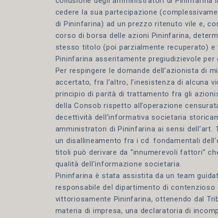
collusione degli amministratori di Pininfarina 
cedere la sua partecipazione (complessivament
di Pininfarina) ad un prezzo ritenuto vile e, 
corso di borsa delle azioni Pininfarina, determ
stesso titolo (poi parzialmente recuperato) e 
Pininfarina asseritamente pregiudizievole per g
Per respingere le domande dell’azionista di mi
accertato, fra l’altro, l’inesistenza di alcuna 
principio di parità di trattamento fra gli azionis
della Consob rispetto all’operazione censura
decettività dell’informativa societaria storic
amministratori di Pininfarina ai sensi dell’art.
un disallineamento fra i cd. fondamentali dell’
titoli può derivare da “innumerevoli fattori”
qualità dell’informazione societaria.
Pininfarina è stata assistita da un team guid
responsabile del dipartimento di contenzioso 
vittoriosamente Pininfarina, ottenendo dal Tri
materia di impresa, una declaratoria di incom